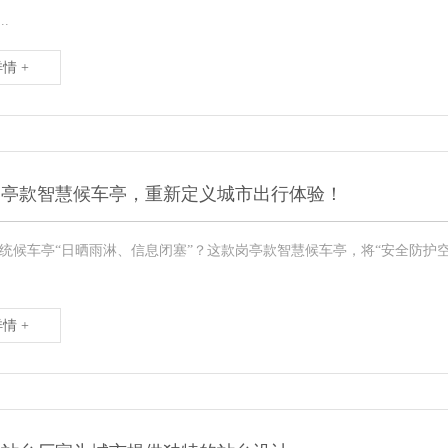
..
情 +
岗亭款智慧候车亭，重新定义城市出行体验！
统候车亭“日晒雨淋、信息闭塞”？这款岗亭款智慧候车亭，将“安全防护空
情 +