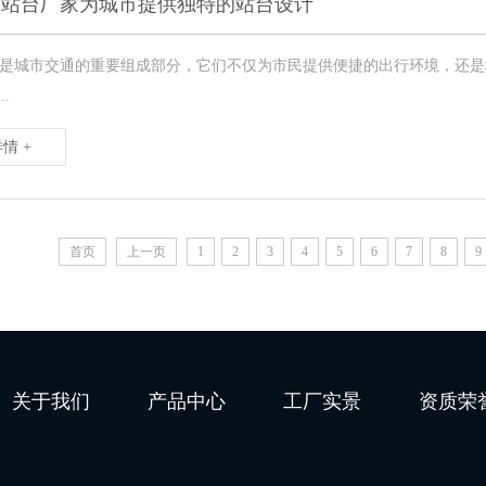
交站台厂家为城市提供独特的站台设计
是城市交通的重要组成部分，它们不仅为市民提供便捷的出行环境，还是
..
情 +
首页
上一页
1
2
3
4
5
6
7
8
9
关于我们
产品中心
工厂实景
资质荣