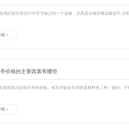
在我们的日常出行中不可缺少的一个设施，尤其是在城市规划建设中,太
情 +
车亭价格的主要因素有哪些
的主体材质决定候车亭的价格。候车亭钣金常用的原材料有三种：镀锌、
情 +