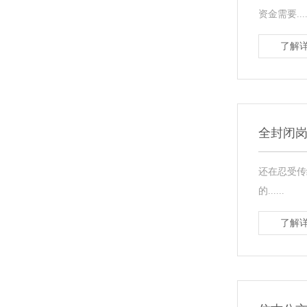
资金需要....
了解详
全封闭
还在忍受传
的......
了解详